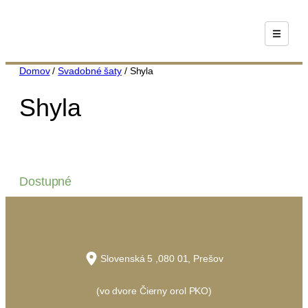
Prejsť
na
obsah
Domov
/
Svadobné šaty
/ Shyla
Shyla
Dostupné
Slovenská 5 ,080 01, Prešov
(vo dvore Čierny orol PKO)