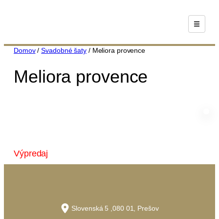
Prejsť
na
obsah
Domov
/
Svadobné šaty
/ Meliora provence
Meliora provence
Výpredaj
Slovenská 5 ,080 01, Prešov