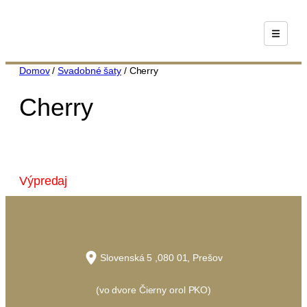
Prejsť
na
obsah
Domov
/
Svadobné šaty
/ Cherry
Cherry
Výpredaj
Slovenská 5 ,080 01, Prešov
(vo dvore Čierny orol PKO)