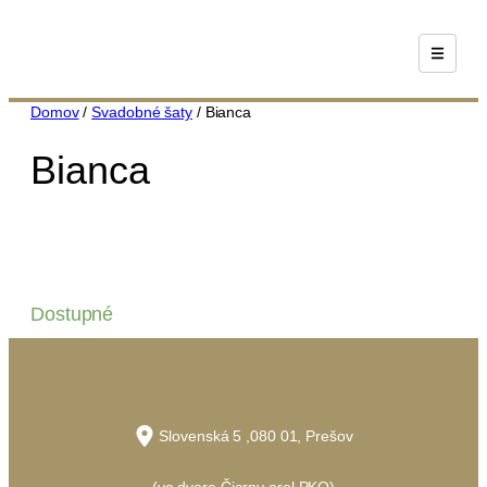
Prejsť
na
obsah
Domov
/
Svadobné šaty
/ Bianca
Bianca
Dostupné
Slovenská 5 ,080 01, Prešov
(vo dvore Čierny orol PKO)