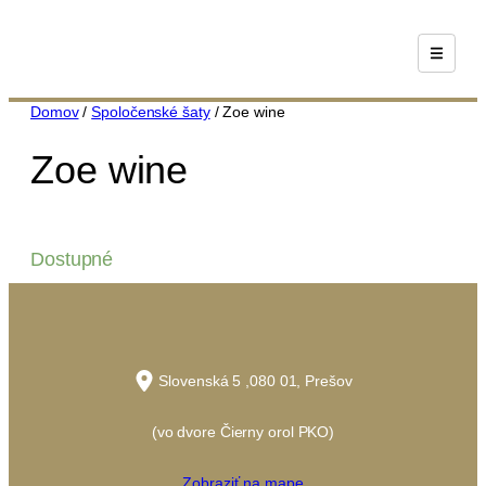
Prejsť
na
obsah
Domov
/
Spoločenské šaty
/ Zoe wine
Zoe wine
Dostupné
Slovenská 5 ,080 01, Prešov
(vo dvore Čierny orol PKO)
Zobraziť na mape