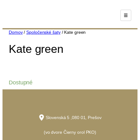
Prejsť
na
obsah
Domov
/
Spoločenské šaty
/ Kate green
Kate green
Dostupné
Slovenská 5 ,080 01, Prešov
(vo dvore Čierny orol PKO)