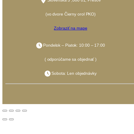
Slovenská 5 ,080 01, Prešov
(vo dvore Čierny orol PKO)
Zobraziť na mape
Pondelok – Piatok: 10:00 – 17:00
( odporúčame sa objednať )
Sobota: Len objednávky