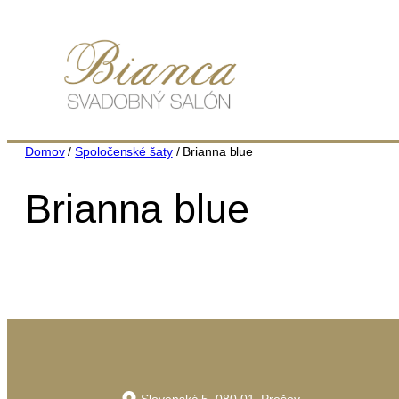
Prejsť
na
obsah
Domov
/
Spoločenské šaty
/ Brianna blue
Brianna blue