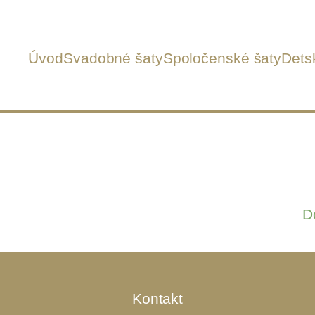
Úvod
Svadobné šaty
Spoločenské šaty
Dets
D
Kontakt