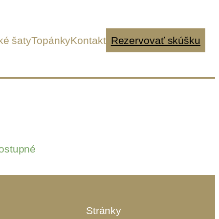
ké šaty
Topánky
Kontakt
Rezervovať skúšku
ostupné
Stránky