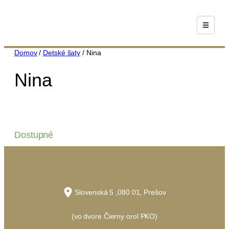
Prejsť
na
obsah
Domov
/
Detské šaty
/ Nina
Nina
Dostupné
Slovenská 5 ,080 01, Prešov
(vo dvore Čierny orol PKO)