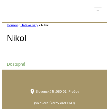
Prejsť
na
obsah
Domov
/
Detské šaty
/ Nikol
Nikol
Dostupné
Slovenská 5 ,080 01, Prešov
(vo dvore Čierny orol PKO)