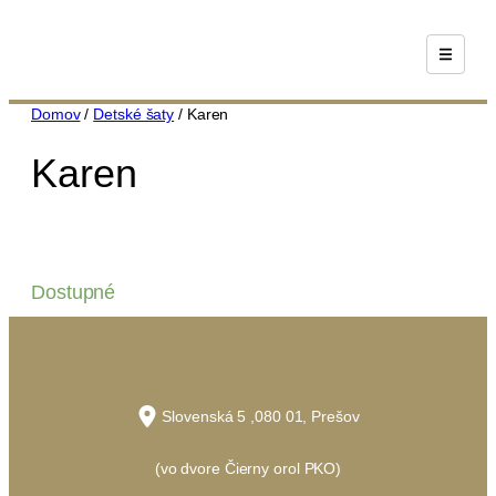
Prejsť
na
obsah
Domov
/
Detské šaty
/ Karen
Karen
Dostupné
Slovenská 5 ,080 01, Prešov
(vo dvore Čierny orol PKO)