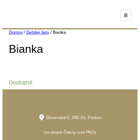
Prejsť
na
obsah
Domov
/
Detské šaty
/ Bianka
Bianka
Dostupné
Slovenská 5 ,080 01, Prešov
(vo dvore Čierny orol PKO)