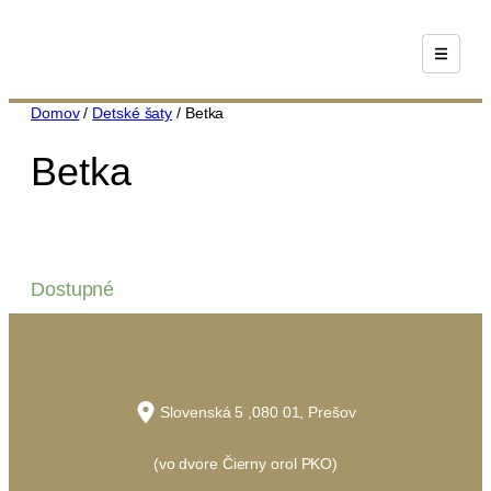
Prejsť
na
obsah
Domov
/
Detské šaty
/ Betka
Betka
Dostupné
Slovenská 5 ,080 01, Prešov
(vo dvore Čierny orol PKO)