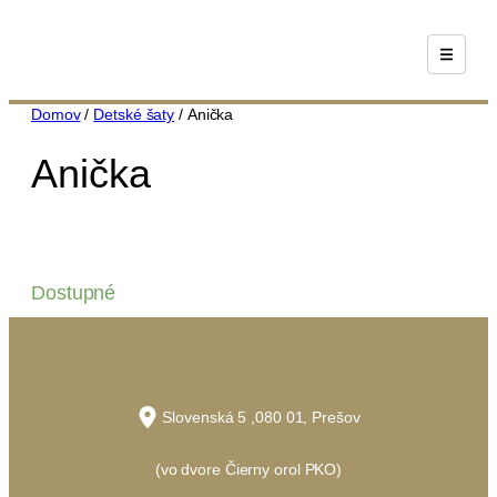
Prejsť
na
obsah
Domov
/
Detské šaty
/ Anička
Anička
Dostupné
Slovenská 5 ,080 01, Prešov
(vo dvore Čierny orol PKO)